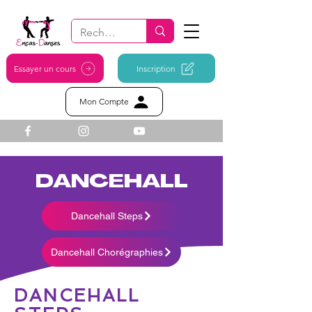
Essayer un cours
Inscription
Mon Compte
DANCEHALL
Dancehall Steps
Dancehall Chorégraphies
DANCEHALL