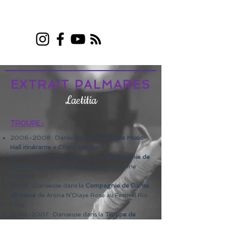
EXTRAIT PALMARES
Laetitia
TROUPE :
2006-2008
: Danseuse dans la
Revue Music-
Hall itinérante « Cristal Avenue »
2006-2007
: Danseuse dans la
Compagnie de
Danse Jazz « Sous-Entendu »
de Christine
Delpont
2006 : Danseuse dans la
Compagnie de Danse
Africaine
de Arona N’Diaye Rose au Festival Rio
Loco
2005-2007
: Danseuse dans la
Troupe de
Comédie Musicale
de Jocy Joyce