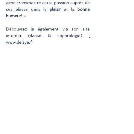
aime transmettre cette passion auprès de
ses élèves dans le
plaisir
et la
bonne
humeur
! »
Déco
uvr
ez
l
a également via son site
internet (danse & sophrologie)
:
www.delsya.fr