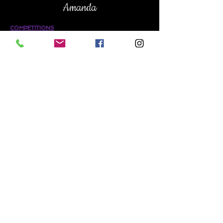
Amanda
COMPETITIONS
En France :
Demi-finaliste - Competition chorégraphique
de dancehall - Dancehall Master World -
France (Paris) - 2018
3ème - competititon chorégraphique
Afro/Dancehall/Hiphop en groupe - Ce Doux
De - France (Toulouse) - 2018
Demi finaliste - Compétition chorégraphique
de dancehall - France (Paris) - 2019
TROUPE :
Skin Company, 9 danseuses, depuis 2016,
compétitions