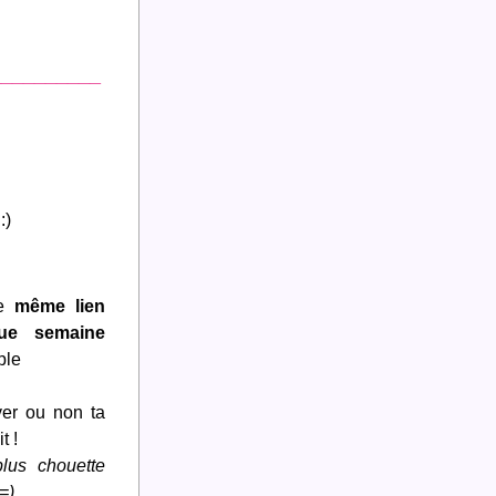
__________
:)
e 
même lien
chaque semaine 
ple
ver ou non ta 
t !
lus chouette 
 =)