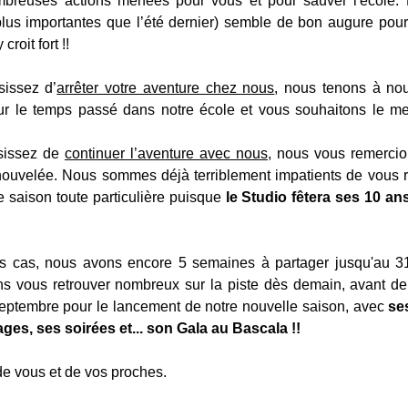
mbreuses actions menées pour vous et pour sauver l'école. 
(plus importantes que l’été dernier) semble de bon augure pour
croit fort !!
sissez d’
arrêter votre aventure chez nous
, nous tenons à no
ur le temps passé dans notre école et vous souhaitons le meil
sissez de 
continuer l’aventure avec nous
, nous vous remercion
nouvelée. Nous sommes déjà terriblement impatients de vous re
e saison toute particulière puisque 
le Studio fêtera ses 10 an
s cas, nous avons encore 5 semaines à partager jusqu'au 31 ju
s vous retrouver nombreux sur la piste dès demain, avant de
ptembre pour le lancement de notre nouvelle saison, avec 
se
ages, ses soirées et... son Gala au Bascala !!
de vous et de vos proches.