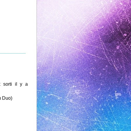
_________
sorti il y a 
u Duo)