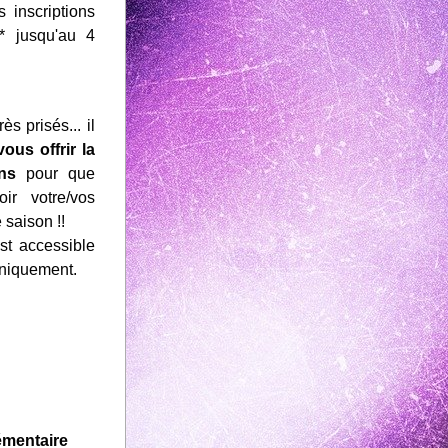
 : ouverture des inscriptions 
* jusqu'au 4 
s prisés... il 
vous offrir la 
ons 
pour que 
r votre/vos 
 saison !!
st accessible 
uniquement.
émentaire