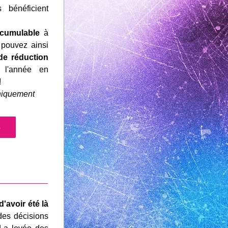
 bénéficient 
cumulable 
à 
 pouvez ainsi 
de réduction
l'année en 
!
uniquement
s
___________
'avoir été là 
des décisions 