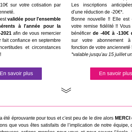
10€ sur votre cotisation par 
Les inscriptions anticipées
enneté.
d'une réduction de -20€*.
est 
validée pour l'ensemble 
Bonne nouvelle !! Elle est 
rents à l'année pour la 
votre remise fidélité !! Vous
-2021 
afin de vous remercier 
bénéficer 
de -40€ à -130€ 
 fait confiance en septembre 
sur votre abonnement à 
ncertitudes et circonstances 
fonction de votre ancienneté 
!
*valable jusqu'au 15 juillet 
En savoir plus
En savoir plu
__________________________________________________
a été éprouvante pour tous et c'est peu de le dire alors 
MERCI d
ns que vous êtes satisfaits de l’implication de notre équipe, 