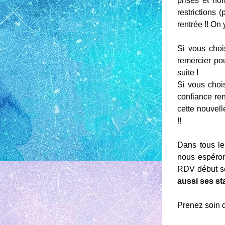
prises et no
restrictions 
rentrée !! On y 
Si vous choi
remercier po
suite !
Si vous choi
confiance re
cette nouvell
!! 
Dans tous le
nous espéron
RDV début se
aussi ses st
Prenez soin 