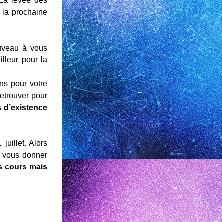
La levée des 
 la prochaine 
uveau à vous 
leur pour la 
s pour votre 
trouver pour 
s d’existence
illet. Alors 
 vous donner 
s cours mais 