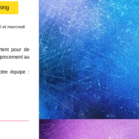
ning
 et mercredi 
tent pour de 
 pincement au 
Enfin, nous sommes très heureux d'accueillir 6 nouveaux profs dans notre équipe : 
___________