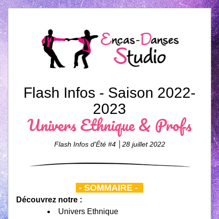
Flash I
nfos - Saison 202
2-
2023
Univers 
Ethnique
 &
 Profs
Flash Infos d'Été #4 │28 juillet 2022
-
- SOMMAIRE -
- 
Découvrez notre : 
Univers Ethnique