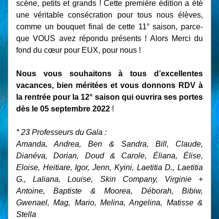
scène, petits et grands ! Cette première édition a été 
une véritable consécration pour tous nous élèves, 
comme un bouquet final de cette 11° saison, parce-
que VOUS avez répondu présents ! Alors Merci du 
fond du cœur pour EUX, pour nous !
Nous vous souhaitons à tous d’excellentes 
vacances, bien méritées et vous donnons RDV à 
la rentrée pour la 12° saison qui ouvrira ses portes 
dès le 05 septembre 2022 
!
* 23 Professeurs du Gala :
Amanda, 
Andrea, Ben & Sandra, Bill, Claude, 
Dianéva, Dorian, Doud & Carole, Éliana, Élise, 
Elois
e, Heitiare, Igor, Jenn, Kyini, Laetitia D., Laetitia 
G., Laliana, Louise, Skin Company, Virginie + 
Antoine, Baptiste & Moorea, Déborah, Bibiw, 
Gwenael, Mag, Mario, Melina, Angelina, Matisse & 
Stella