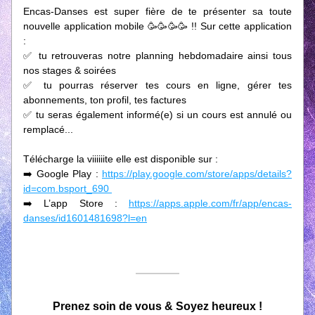
Encas-Danses est super fière de te présenter sa toute 
nouvelle application mobile 🥳🥳🥳🥳 !! Sur cette application 
: 
✅ tu retrouveras notre planning hebdomadaire ainsi tous 
nos stages & soirées 
✅ tu pourras réserver tes cours en ligne, gérer tes 
abonnements, ton profil, tes factures 
✅ tu seras également informé(e) si un cours est annulé ou 
remplacé... 
Télécharge la viiiiiite elle est disponible sur : 
➡️ Google Play : 
https://play.google.com/store/apps/details?
id=com.bsport_690 
➡️ L’app Store : 
https://apps.apple.com/fr/app/encas-
danses/id1601481698?l=en
Prenez soin de vous & Soyez heureux !