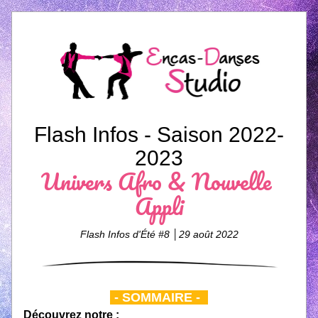
Flash I
nfos - Saison 202
2-
2023
Univers 
Afro & Nouvelle 
Appli
Flash Infos d'Été #8 │29 août 2022
-
- SOMMAIRE -
- 
Découvrez notre : 