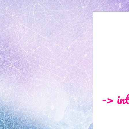
-> int