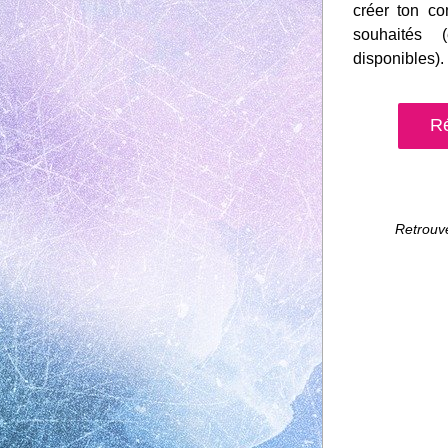
créer ton co
souhaités 
disponibles).
Ré
Retrouve