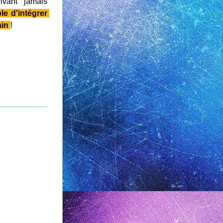
vant jamais 
le d'intégrer 
in 
!
__________