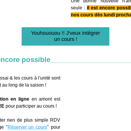
Une bonne nouvelle n'arri
seule : 
il est encore possib
nos cours dès lundi procha
Youhououou !! J'veux intégrer
un cours !
encore possible
___________________________
sai & les cours à l'unité sont 
t au long de la saison !
tion en ligne 
en amont est 
E 
pour participer au cours !
iter rien de plus simple RDV 
ge "
Réserver un cours
" pour 