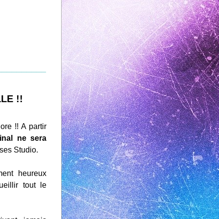
__________
E !!
re !! A partir 
nal ne sera 
es Studio.
ent heureux 
llir tout le 