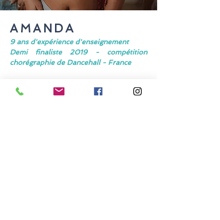
AMANDA
9 ans d'expérience d'enseignement
Demi finaliste 2019 - compétition
chorégraphie de Dancehall - France
Amanda a commencé la danse à l'âge
de 3 ans. Passionnée, elle pratique de
nombreuses danses : 5 ans Moderne
Jazz, 2 ans Cabaret/Heels, 3 ans
Contemporain, 3/4 ans Hip-hop, 3
ans Dancehall, 1 an Raggaeton et de
l'Afro (ndombolo, coupé decalé)
"depuis toujours".
Elle enseigne la danse K-POP depuis
2015 et le Street Heels depuis 2021.